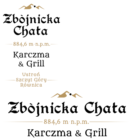
Przejdź
do
zawartości