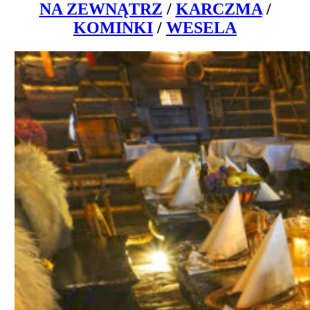
NA ZEWNĄTRZ
/
KARCZMA
/
KOMINKI
/
WESELA