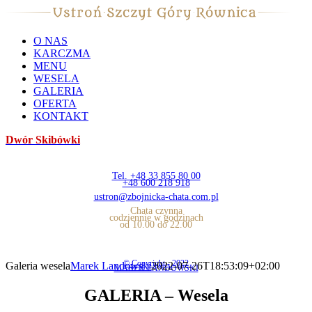
O NAS
KARCZMA
MENU
WESELA
GALERIA
OFERTA
KONTAKT
Dwór Skibówki
Tel. +48 33 855 80 00
+48 600 218 918
ustron@zbojnicka-chata.com.pl
Chata czynna
codziennie w godzinach
od 10.00 do 22.00
© Copyright - 2022
Galeria wesela
Marek Landowski
2022-07-26T18:53:09+02:00
MAREK LANDOWSKI
GALERIA – Wesela