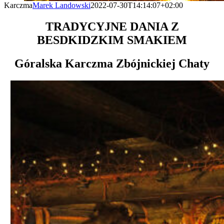
Karczma
Marek Landowski
2022-07-30T14:14:07+02:00
TRADYCYJNE DANIA Z
BESDKIDZKIM SMAKIEM
Góralska Karczma Zbójnickiej Chaty