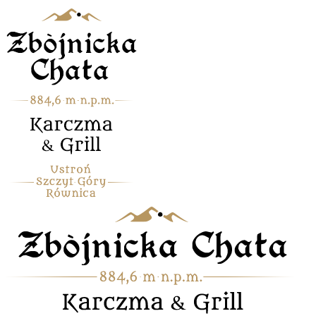
Przejdź
do
zawartości